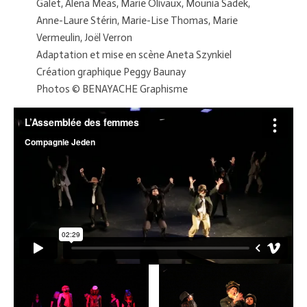
Galet, Alena Meas, Marie Olivaux, Mounia Sadek,
Anne-Laure Stérin, Marie-Lise Thomas, Marie
Vermeulin, Joël Verron
Adaptation et mise en scène Aneta Szynkiel
Création graphique Peggy Baunay
Photos © BENAYACHE Graphisme